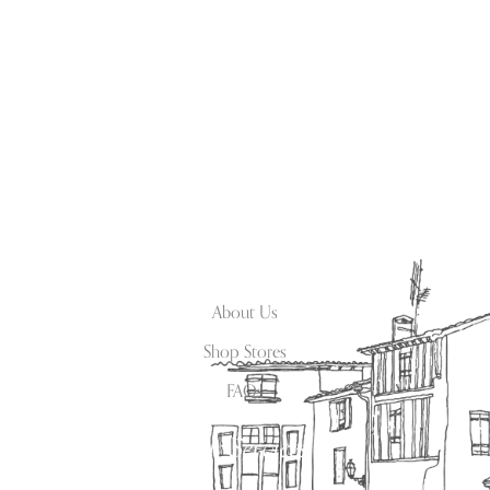
SUBSCRIBE
Information
About Us
Shop Stores
FAQs
Our Services